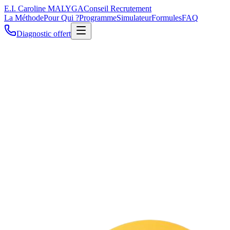
E.I. Caroline MALYGA
Conseil Recrutement
La Méthode
Pour Qui ?
Programme
Simulateur
Formules
FAQ
Diagnostic offert